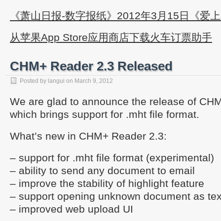
《萧山日报-数字报纸》2012年3月15日《爱
从苹果App Store应用商店下载火车订票助手
CHM+ Reader 2.3 Released
Posted by
langui
on
March 9, 2012
We are glad to announce the release of CH
which brings support for .mht file format.
What’s new in CHM+ Reader 2.3:
– support for .mht file format (experimental)
– ability to send any document to email
– improve the stability of highlight feature
– support opening unknown document as text
– improved web upload UI