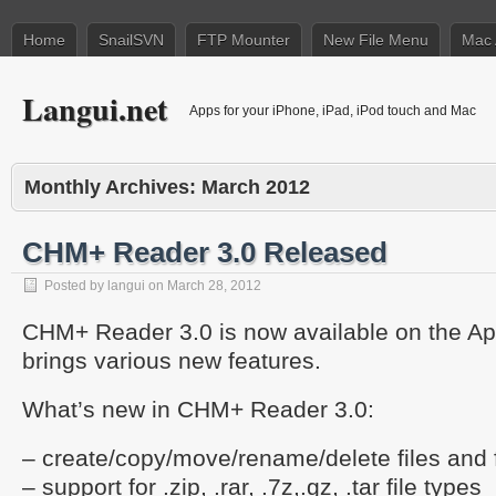
Home
SnailSVN
FTP Mounter
New File Menu
Mac 
Langui.net
Apps for your iPhone, iPad, iPod touch and Mac
Monthly Archives:
March 2012
CHM+ Reader 3.0 Released
Posted by
langui
on
March 28, 2012
CHM+ Reader 3.0 is now available on the Ap
brings various new features.
What’s new in CHM+ Reader 3.0:
– create/copy/move/rename/delete files and 
– support for .zip, .rar, .7z,.gz, .tar file types