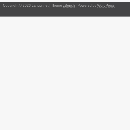
Copyright © 2026 Langui.net | Theme
zBench
| Powered by
WordPress